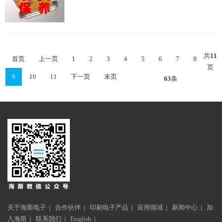
共
11
首页
上一页
1
2
3
4
5
6
7
8
页
9
10
11
下一页
末页
63
条
关于海斯电子
|
合作伙伴
|
印刷电子产品
|
应用领域
|
新闻中心
|
加
入海斯
|
联系我们
|
English
|