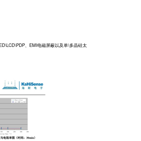
ED\LCD\PDP、EMI电磁屏蔽以及单\多晶硅太