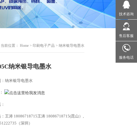
技术咨询
售后客服
当前位置：
Home
>
印刷电子产品
>
纳米银导电墨水
服务电话
-605C纳米银导电墨水
别：纳米银导电墨水
Q：
话：
王涛 18086718715王涛 18086718715(昆山）,
51222735（深圳）