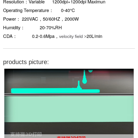
Resolution：Variable 1200dpi×1200dpi Maximun
Operating Temperature： 0-40℃
Power： 220VAC，50/60HZ，2000W
Humidity： 20-70%RH
CDA： 0.2-0.6Mpa，
20L/min
velocity field
>
products picture: