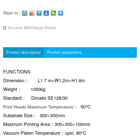
Share to：
See more
R&D Inkjet Printer
Product description
Product parameters
FUNCTIONS:
Dimension： L1.7 m×W1.2m×H1.8m
Weight： 1000kg
Standard： Dimatix SE128/30
： 50℃
Print Heads Maximum Temperature
Substrate Size： 300×300mm
Maximum Printing Area：300×300×100mm
Vacuum Platen Temperature：upto 80℃